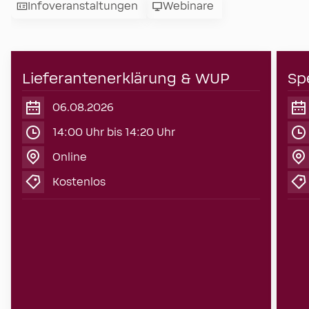
Infoveranstaltungen
Webinare
06
Lieferantenerklärung & WUP
Sp
August
2026
06.08.2026
14:00 Uhr bis 14:20 Uhr
Online
Kostenlos
Webinare
Sp
Lieferantenerklärung & WUP
Spe
Viele Unternehmen nutzen
eff
Lieferantenerklärungen als