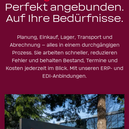
Transportmanagementsystem
Perfekt angebunden.
Multi-Carrier-Versandsoftware
Zur Lösung
Auftragserfassung am Versandort
Warenursprung &
Auslieferung mit Carriern (KEP)
Auf Ihre Bedürfnisse.
Präferenzen
Zur Lösung
Transportmanagementsystem
Kalkulation von
Zur Lösung
Zollvergünstigungen
Buchung und Verwaltung
Planung, Einkauf, Lager, Transport und
internationaler Fracht
Abrechnung – alles in einem durchgängigen
Sanktionslistenprüfung
Zur Lösung
Prozess. Sie arbeiten schneller, reduzieren
Zur Lösung
Finale Compliance-Prüfung vor
Zustellung
Fehler und behalten Bestand, Termine und
Zollverfahren
Kosten jederzeit im Blick. Mit unseren ERP- und
Umschlag
Elektronische
Zur Lösung
EDI-Anbindungen.
Zollanmeldung via
Koordination beim Wechsel der
ATLAS
Verkehrsträger
Sendungstracking
Zur Lösung
Zur Lösung
Echtzeit-Verfolgung während des
Transports
Zur Lösung