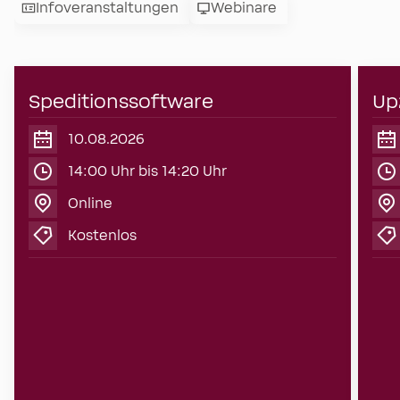
Infoveranstaltungen
Webinare
10
Speditionssoftware
Up
August
2026
10.08.2026
14:00 Uhr bis 14:20 Uhr
Online
Kostenlos
Webinare
Speditionssoftware
Up
Spediteure müssen Waren schnell und
effizient von A nach B bringen. Dafür
Ab 