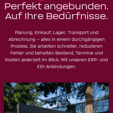
Transportmanagementsystem
Perfekt angebunden.
Multi-Carrier-Versandsoftware
Zur Lösung
Auftragserfassung am Versandort
Warenursprung &
Auslieferung mit Carriern (KEP)
Auf Ihre Bedürfnisse.
Präferenzen
Zur Lösung
Transportmanagementsystem
Kalkulation von
Zur Lösung
Zollvergünstigungen
Buchung und Verwaltung
Planung, Einkauf, Lager, Transport und
internationaler Fracht
Abrechnung – alles in einem durchgängigen
Sanktionslistenprüfung
Zur Lösung
Prozess. Sie arbeiten schneller, reduzieren
Zur Lösung
Finale Compliance-Prüfung vor
Zustellung
Fehler und behalten Bestand, Termine und
Zollverfahren
Kosten jederzeit im Blick. Mit unseren ERP- und
Umschlag
Elektronische
Zur Lösung
EDI-Anbindungen.
Zollanmeldung via
Koordination beim Wechsel der
ATLAS
Verkehrsträger
Sendungstracking
Zur Lösung
Zur Lösung
Echtzeit-Verfolgung während des
Transports
Zur Lösung