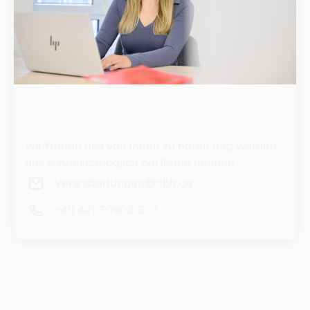
Ihr engagiertes
Veranstaltungsteam
Wir freuen uns von Ihnen zu hören und werden
uns schnellstmöglich bei Ihnen melden.
veranstaltungen@dbh.de
+49 421 30902-303