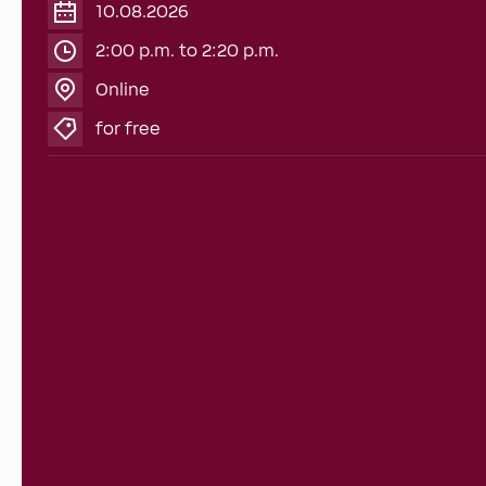
10.08.2026
2:00 p.m. to 2:20 p.m.
Online
for free
Webinars
Freight Forwarding Software
Freight forwarders need to transport goods quickly a
point A to point B. To do this, your processes must als