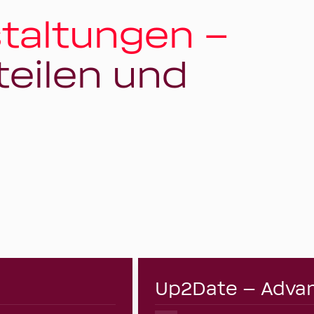
taltungen –
teilen und
10
Up2Date – Adva
August