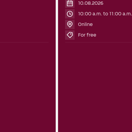
2026
10.08.2026
10:00 a.m. to 11:00 a.m.
Online
For free
Information Sessions
Up2Date – Adva
nd efficiently from
o be fast and...
Starting immediately, we’re o