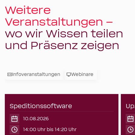
Weitere
Veranstaltungen –
wo wir Wissen teilen
und Präsenz zeigen
Infoveranstaltungen
Webinare
Speditionssoftware
10
Up
10.08.2026
August
2026
14:00 Uhr bis 14:20 Uhr