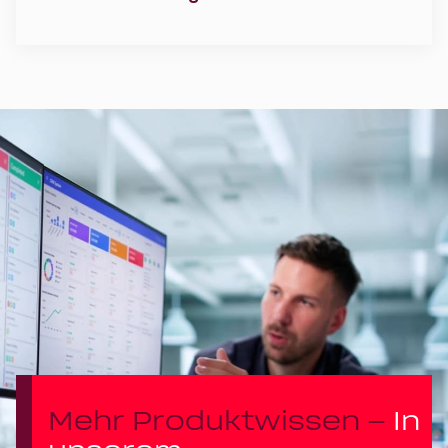
Hier geht 
zum
Kundeninfor
ionssyste
Mehr Produktwissen –
In