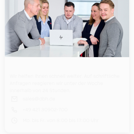
Ihr engagiertes Vertriebsteam Port
Wir helfen Ihnen schnell weiter. Auf schriftliche
Anfragen reagieren wir unter der Woche
innerhalb von 24 Stunden.
sales@dbh.de
+49 421 30902-700
Mo. bis Fr. von 8:00 bis 17:00 Uhr