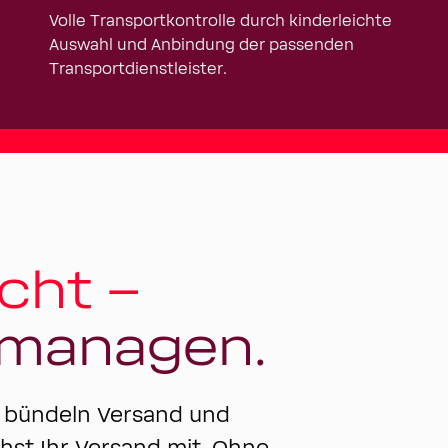
Volle Transportkontrolle durch kinderleichte
Auswahl und Anbindung der passenden
Transportdienstleister.
cht –
 managen.
e bündeln Versand und