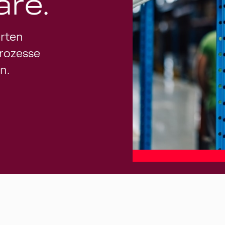
re.
erten
Prozesse
n.