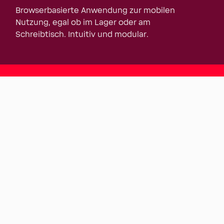
Browserbasierte Anwendung zur mobilen
Nutzung, egal ob im Lager oder am
Schreibtisch. Intuitiv und modular.