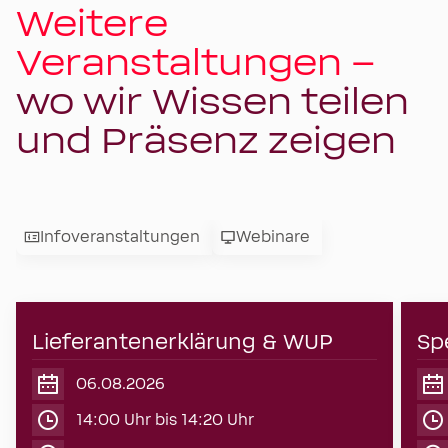
Weitere
Veranstaltungen –
wo wir Wissen teilen
und Präsenz zeigen
Infoveranstaltungen
Webinare
Lieferantenerklärung & WUP
06
Sp
06.08.2026
August
2026
14:00 Uhr bis 14:20 Uhr