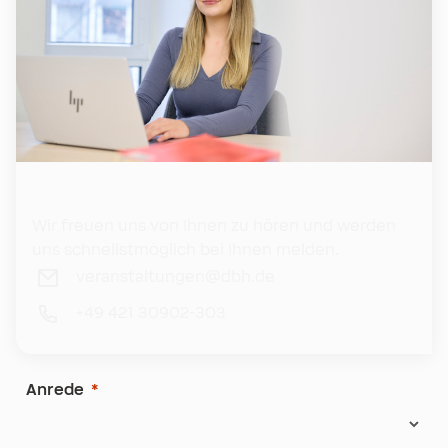
Ihr engagiertes Veranstaltungsteam
Wir freuen uns von Ihnen zu hören und werden
uns schnellstmöglich bei Ihnen melden.
veranstaltungen@dbh.de
+49 421 30902-303
Anrede