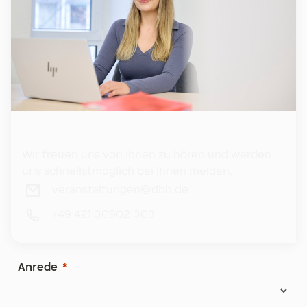
Ihr engagiertes Veranstaltungsteam
Wir freuen uns von Ihnen zu hören und werden
uns schnellstmöglich bei Ihnen melden.
veranstaltungen@dbh.de
+49 421 30902-303
Anrede