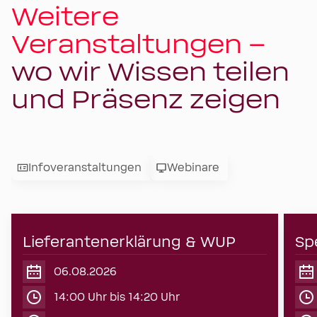
Weitere
Veranstaltungen –
wo wir Wissen teilen
und Präsenz zeigen
Infoveranstaltungen
Webinare
Lieferantenerklärung & WUP
06
Sp
06.08.2026
August
2026
14:00 Uhr bis 14:20 Uhr