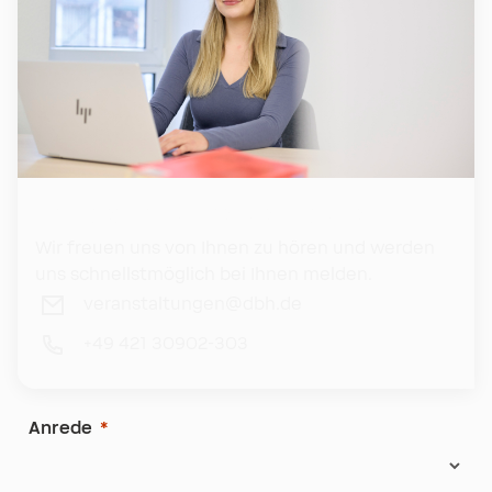
Ihr engagiertes Veranstaltungsteam
Wir freuen uns von Ihnen zu hören und werden
uns schnellstmöglich bei Ihnen melden.
veranstaltungen@dbh.de
+49 421 30902-303
Anrede