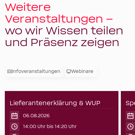
Weitere
Veranstaltungen –
wo wir Wissen teilen
und Präsenz zeigen
Infoveranstaltungen
Webinare
Lieferantenerklärung & WUP
06
Sp
06.08.2026
August
2026
14:00 Uhr bis 14:20 Uhr